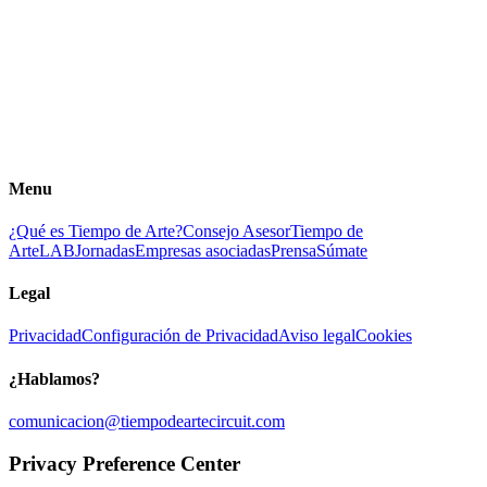
Menu
¿Qué es Tiempo de Arte?
Consejo Asesor
Tiempo de
ArteLAB
Jornadas
Empresas asociadas
Prensa
Súmate
Legal
Privacidad
Configuración de Privacidad
Aviso legal
Cookies
¿Hablamos?
comunicacion@tiempodeartecircuit.com
Privacy Preference Center